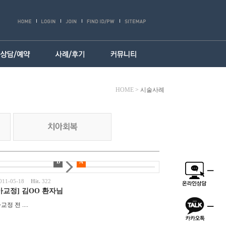
HOME
>
시술사례
B
A
011-05-18
Hit.
322
아교정] 김OO 환자님
▲ 치아교정 전 ....