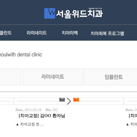
B
A
Date.
2011-05-18
Hit.
292
Date.
2
[치아교정] 김OO 환자님
[치
▲ 치아교정 전 ....