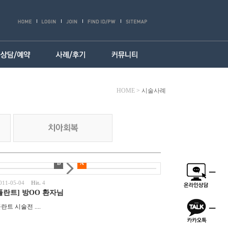
HOME
>
시술사례
B
A
011-05-04
Hit.
4
플란트] 방OO 환자님
▲ 임플란트 시술전 ....