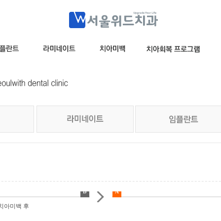
B
A
백 후