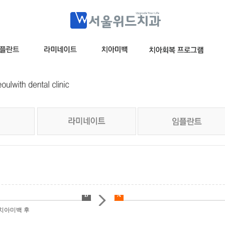
B
A
백 후