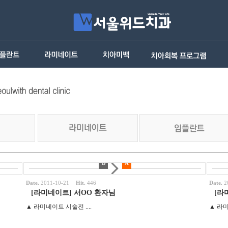
B
A
Date.
2011-10-21
Hit.
446
Date.
2
[라미네이트] 서OO 환자님
[라
▲ 라미네이트 시술전 ....