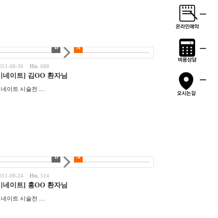
B
A
011-08-30
Hit.
688
미네이트] 김OO 환자님
▲ 라미네이트 시술전 ....
B
A
011-08-24
Hit.
514
미네이트] 홍OO 환자님
▲ 라미네이트 시술전 ....