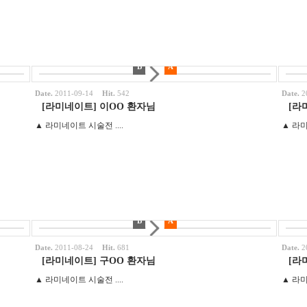
B
A
Date.
2011-09-14
Hit.
542
Date.
2
[라미네이트] 이OO 환자님
[라
▲ 라미네이트 시술전 ....
B
A
Date.
2011-08-24
Hit.
681
Date.
2
[라미네이트] 구OO 환자님
[라
▲ 라미네이트 시술전 ....