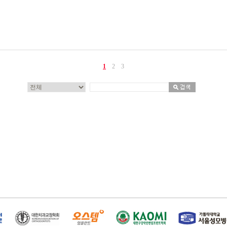
1
2
3