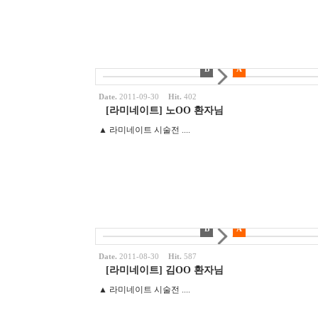
B
A
Date.
2011-09-30
Hit.
402
[라미네이트] 노OO 환자님
▲ 라미네이트 시술전 ....
B
A
Date.
2011-08-30
Hit.
587
[라미네이트] 김OO 환자님
▲ 라미네이트 시술전 ....